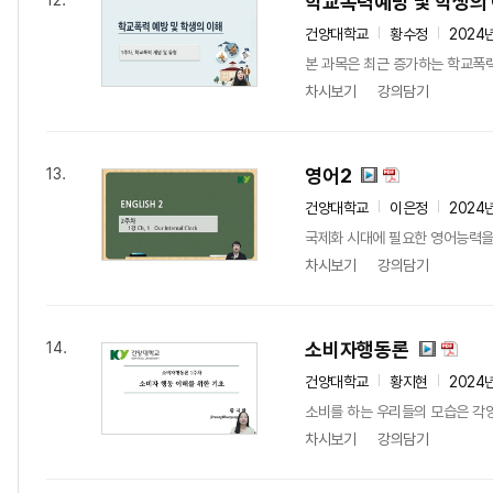
학교폭력예방 및 학생의
12.
건양대학교
황수정
2024
본 과목은 최근 증가하는 학교폭력
차시보기
강의담기
영어2
13.
건양대학교
이은정
2024
국제화 시대에 필요한 영어능력을
차시보기
강의담기
소비자행동론
14.
건양대학교
황지현
2024
소비를 하는 우리들의 모습은 각양각
차시보기
강의담기