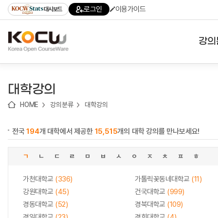
로
로
로
바
로그인
이용가이드
대시보드
가
가
가
로
기
기
기
가
(skip
기
to
강의
content)
대학
대학강의
기관
HOME
강의분류
대학강의
전공
전국
194
개 대학에서 제공한
15,515
개의 대학 강의를 만나보세요!
테마
ㄱ
ㄴ
ㄷ
ㄹ
ㅁ
ㅂ
ㅅ
ㅇ
ㅈ
ㅊ
ㅍ
ㅎ
가천대학교
(336)
가톨릭꽃동네대학교
(11)
강원대학교
(45)
건국대학교
(999)
경동대학교
(52)
경북대학교
(109)
경일대학교
(23)
경희대학교
(4)