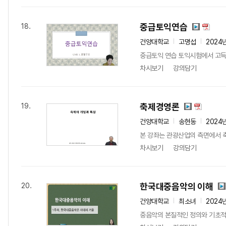
중급토익연습
18.
건양대학교
고명섭
2024
중급토익 연습 토익시험에서 고득
차시보기
강의담기
축제경영론
19.
건양대학교
송현동
2024
본 강좌는 관광산업의 측면에서 축
차시보기
강의담기
한국대중음악의 이해
20.
건양대학교
최소녀
2024
중음악의 본질적인 정의와 기초적인