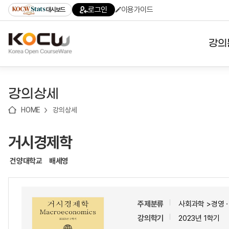
로
로
로
바
로그인
이용가이드
대시보드
가
가
가
로
기
기
기
가
(skip
기
to
강의
content)
대학
강의상세
기관
HOME
강의상세
전공
거시경제학
테마
건양대학교
배세영
주제분류
사회과학 >경영
강의학기
2023년 1학기