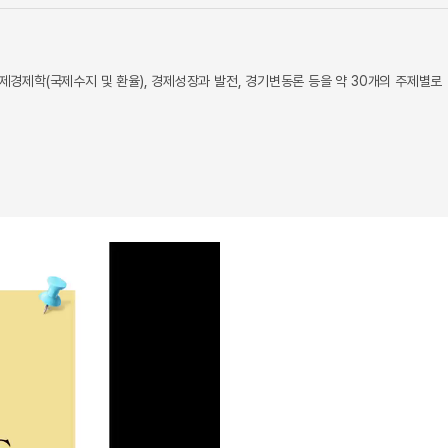
제학(국제수지 및 환율), 경제성장과 발전, 경기변동론 등을 약 30개의 주제별로