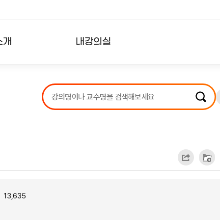
소개
내강의실
?
강의리스트
수강확인증강의
사용자의견
내강의클립
13,635