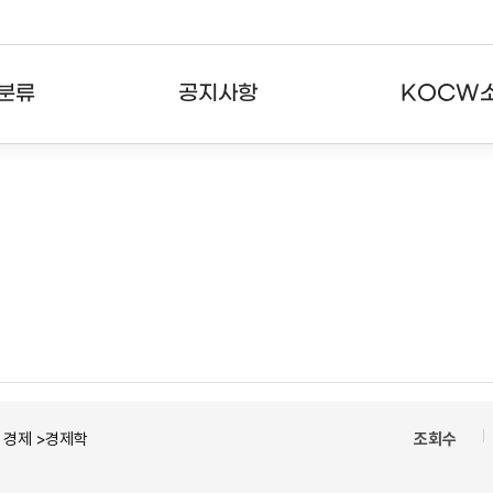
분류
공지사항
KOCW
강의
공지사항
KOCW란
강의
뉴스레터
활용안내
분야
주요통계현황
발자취
강의
서비스도움말
고객센터
ㆍ경제 >경제학
조회수