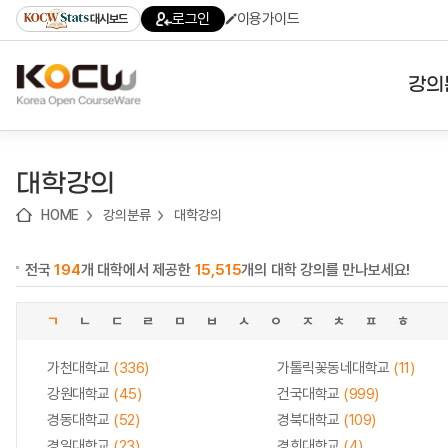
로
로
로
바
로그인
이용가이드
대시보드
가
가
가
로
기
기
기
가
(skip
기
to
강의
content)
대학
대학강의
기관
HOME
강의분류
대학강의
전공
전국
194
개 대학에서 제공한
15,515
개의 대학 강의를 만나보세요!
테마
ㄱ
ㄴ
ㄷ
ㄹ
ㅁ
ㅂ
ㅅ
ㅇ
ㅈ
ㅊ
ㅍ
ㅎ
가천대학교
(336)
가톨릭꽃동네대학교
(11)
강원대학교
(45)
건국대학교
(999)
경동대학교
(52)
경북대학교
(109)
경일대학교
(23)
경희대학교
(4)