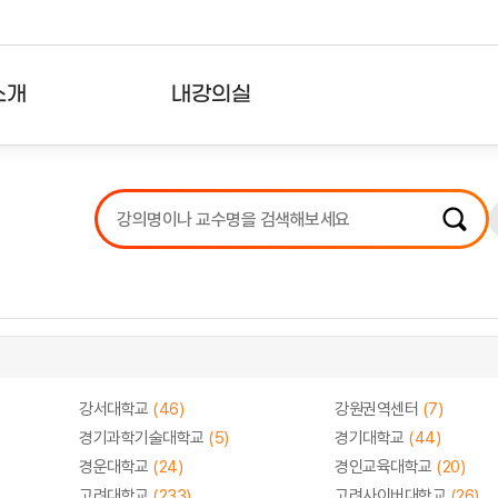
소개
내강의실
?
강의리스트
수강확인증강의
사용자의견
내강의클립
강서대학교
(46)
강원권역센터
(7)
경기과학기술대학교
(5)
경기대학교
(44)
경운대학교
(24)
경인교육대학교
(20)
고려대학교
(233)
고려사이버대학교
(26)