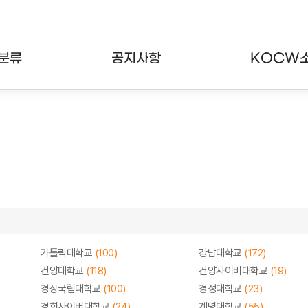
분류
공지사항
KOCW
강의
공지사항
KOCW란
강의
뉴스레터
활용안내
분야
주요통계현황
발자취
강의
서비스도움말
고객센터
가톨릭대학교
(100)
강남대학교
(172)
건양대학교
(118)
건양사이버대학교
(19)
경상국립대학교
(100)
경성대학교
(23)
경희사이버대학교
(24)
계명대학교
(55)