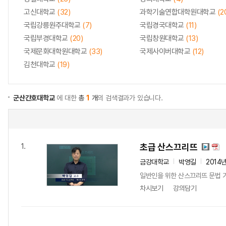
고신대학교
(32)
과학기술연합대학원대학교
(2
국립강릉원주대학교
(7)
국립경국대학교
(11)
국립부경대학교
(20)
국립창원대학교
(13)
국제문화대학원대학교
(33)
국제사이버대학교
(12)
김천대학교
(19)
군산간호대학교
에 대한
총
1
개
의 검색결과가 있습니다.
초급 산스끄리뜨
1.
금강대학교
박영길
2014
일반인을 위한 산스끄리뜨 문법 
차시보기
강의담기