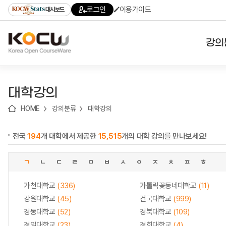
로
로
로
바
로그인
이용가이드
대시보드
가
가
가
로
기
기
기
가
(skip
기
to
강의
content)
대학
대학강의
기관
HOME
강의분류
대학강의
전공
전국
194
개 대학에서 제공한
15,515
개의 대학 강의를 만나보세요!
테마
ㄱ
ㄴ
ㄷ
ㄹ
ㅁ
ㅂ
ㅅ
ㅇ
ㅈ
ㅊ
ㅍ
ㅎ
가천대학교
(336)
가톨릭꽃동네대학교
(11)
강원대학교
(45)
건국대학교
(999)
경동대학교
(52)
경북대학교
(109)
경일대학교
(23)
경희대학교
(4)