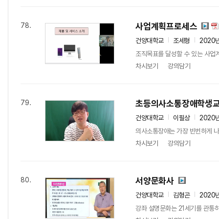
사업계획프로세스
78.
건양대학교
조세형
2020
조직목표를 달성할 수 있는 사업계
차시보기
강의담기
초등의사소통장애학생
79.
건양대학교
이필상
2020
의사소통장애는 가장 빈번하게 나타
차시보기
강의담기
서양문화사
80.
건양대학교
김형곤
2020
강좌 설명문화는 21세기를 관통하