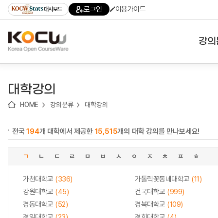
로
로
로
바
로그인
이용가이드
대시보드
가
가
가
로
기
기
기
가
(skip
기
to
강의
content)
대학
대학강의
기관
HOME
강의분류
대학강의
전공
전국
194
개 대학에서 제공한
15,515
개의 대학 강의를 만나보세요!
테마
ㄱ
ㄴ
ㄷ
ㄹ
ㅁ
ㅂ
ㅅ
ㅇ
ㅈ
ㅊ
ㅍ
ㅎ
가천대학교
(336)
가톨릭꽃동네대학교
(11)
강원대학교
(45)
건국대학교
(999)
경동대학교
(52)
경북대학교
(109)
경일대학교
(23)
경희대학교
(4)