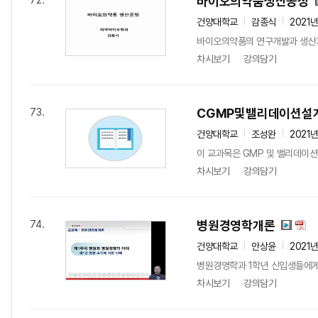
바이오의약품생산공정
72.
건양대학교
감종식
2021
바이오의약품의 연구개발과 생산
차시보기
강의담기
CGMP및밸리데이션설
73.
건양대학교
조성완
2021
이 교과목은 GMP 및 밸리데이션
차시보기
강의담기
병원경영학개론
74.
건양대학교
안상윤
2021
병원경영학과 1학년 신입생들에게
차시보기
강의담기