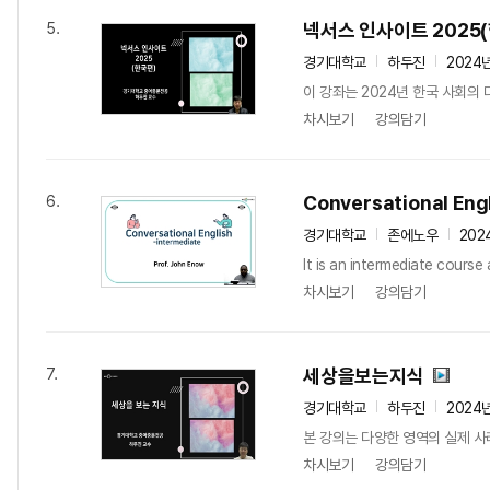
넥서스 인사이트 2025
5.
경기대학교
하두진
2024
이 강좌는 2024년 한국 사회의 다
차시보기
강의담기
Conversational Engl
6.
경기대학교
존에노우
202
It is an intermediate course
차시보기
강의담기
세상을보는지식
7.
경기대학교
하두진
2024
본 강의는 다양한 영역의 실제 사
차시보기
강의담기