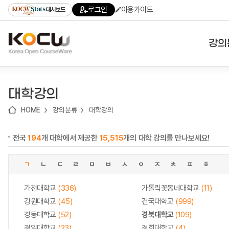
로
로
로
바
로그인
이용가이드
대시보드
가
가
가
로
기
기
기
가
(skip
기
to
강의
content)
대학
대학강의
기관
HOME
강의분류
대학강의
전공
전국
194
개 대학에서 제공한
15,515
개의 대학 강의를 만나보세요!
테마
ㄱ
ㄴ
ㄷ
ㄹ
ㅁ
ㅂ
ㅅ
ㅇ
ㅈ
ㅊ
ㅍ
ㅎ
가천대학교
(336)
가톨릭꽃동네대학교
(11)
강원대학교
(45)
건국대학교
(999)
경동대학교
(52)
경북대학교
(109)
경일대학교
(23)
경희대학교
(4)