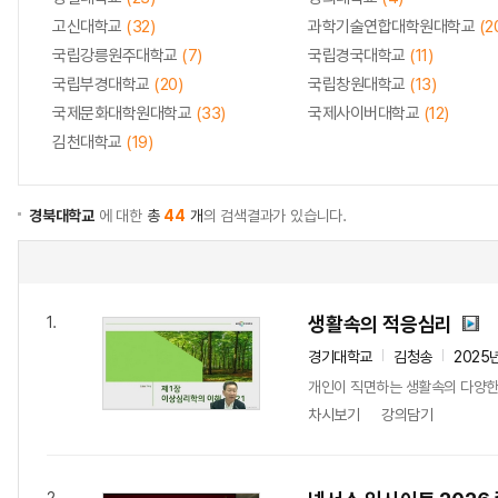
고신대학교
(32)
과학기술연합대학원대학교
(2
국립강릉원주대학교
(7)
국립경국대학교
(11)
국립부경대학교
(20)
국립창원대학교
(13)
국제문화대학원대학교
(33)
국제사이버대학교
(12)
김천대학교
(19)
경북대학교
에 대한
총
44
개
의 검색결과가 있습니다.
생활속의 적응심리
1.
경기대학교
김청송
2025
개인이 직면하는 생활속의 다양한
차시보기
강의담기