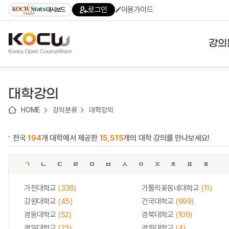
로
로
로
바
로그인
이용가이드
대시보드
가
가
가
로
기
기
기
가
(skip
기
to
강의
content)
대학
대학강의
기관
HOME
강의분류
대학강의
전공
전국
194
개 대학에서 제공한
15,515
개의 대학 강의를 만나보세요!
테마
ㄱ
ㄴ
ㄷ
ㄹ
ㅁ
ㅂ
ㅅ
ㅇ
ㅈ
ㅊ
ㅍ
ㅎ
가천대학교
(336)
가톨릭꽃동네대학교
(11)
강원대학교
(45)
건국대학교
(999)
경동대학교
(52)
경북대학교
(109)
경일대학교
(23)
경희대학교
(4)