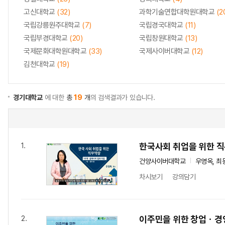
고신대학교
(32)
과학기술연합대학원대학교
(2
국립강릉원주대학교
(7)
국립경국대학교
(11)
국립부경대학교
(20)
국립창원대학교
(13)
국제문화대학원대학교
(33)
국제사이버대학교
(12)
김천대학교
(19)
경기대학교
에 대한
총
19
개
의 검색결과가 있습니다.
한국사회 취업을 위한 
1.
건양사이버대학교
우영옥, 최
차시보기
강의담기
이주민을 위한 창업ㆍ경
2.