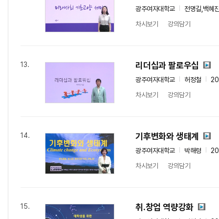
광주여자대학교
전명길,백혜진
차시보기
강의담기
리더십과 팔로우십
13.
광주여자대학교
허정철
2
차시보기
강의담기
기후변화와 생태계
14.
광주여자대학교
박해령
2
차시보기
강의담기
취.창업 역량강화
15.