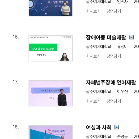
광주여자대학교
임귀자
20
차시보기
강의담기
장애아동 미술재활
16.
광주여자대학교
류정미
20
차시보기
강의담기
자폐범주장애 언어재활
17.
광주여자대학교
이우진
20
차시보기
강의담기
여성과 사회
18.
광주여자대학교
손명동
20