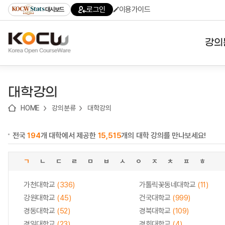
로
로
로
바
로그인
이용가이드
대시보드
가
가
가
로
기
기
기
가
(skip
기
to
강의
content)
대학
대학강의
기관
HOME
강의분류
대학강의
전공
전국
194
개 대학에서 제공한
15,515
개의 대학 강의를 만나보세요!
테마
ㄱ
ㄴ
ㄷ
ㄹ
ㅁ
ㅂ
ㅅ
ㅇ
ㅈ
ㅊ
ㅍ
ㅎ
가천대학교
(336)
가톨릭꽃동네대학교
(11)
강원대학교
(45)
건국대학교
(999)
경동대학교
(52)
경북대학교
(109)
경일대학교
(23)
경희대학교
(4)