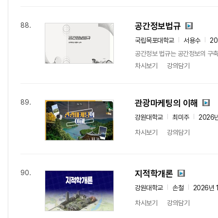
공간정보법규
88.
국립목포대학교
서용수
2
공간정보 법규는 공간정보의 구축,
차시보기
강의담기
관광마케팅의 이해
89.
강원대학교
최미주
2026
차시보기
강의담기
지적학개론
90.
강원대학교
손철
2026년 
차시보기
강의담기