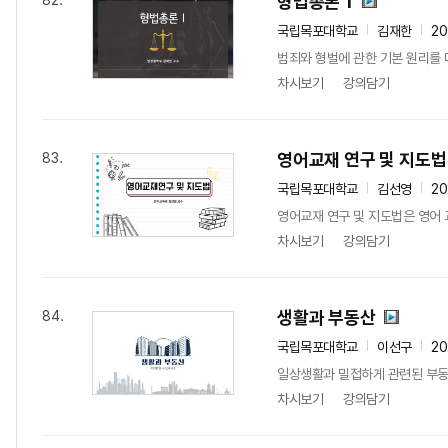
형법총론 1
82.
국립목포대학교
김재한
2
범죄와 형벌에 관한 기본 원리를 
차시보기
강의담기
영어교재 연구 및 지도법
83.
국립목포대학교
김선영
2
영어교재 연구 및 지도법은 영어 
차시보기
강의담기
생활과 부동산
84.
국립목포대학교
이선구
2
일상생활과 밀접하게 관련된 부동산
차시보기
강의담기