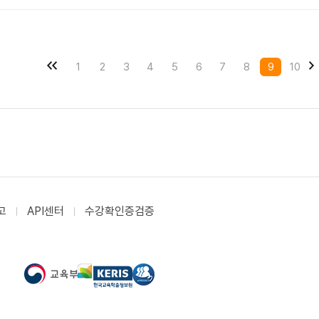
1
2
3
4
5
6
7
8
9
10
고
API센터
수강확인증검증