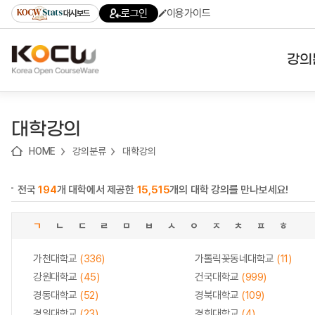
로
로
로
바
로그인
이용가이드
대시보드
가
가
가
로
기
기
기
가
(skip
기
to
강의
content)
대학
대학강의
기관
HOME
강의분류
대학강의
전공
전국
194
개 대학에서 제공한
15,515
개의 대학 강의를 만나보세요!
테마
ㄱ
ㄴ
ㄷ
ㄹ
ㅁ
ㅂ
ㅅ
ㅇ
ㅈ
ㅊ
ㅍ
ㅎ
가천대학교
(336)
가톨릭꽃동네대학교
(11)
강원대학교
(45)
건국대학교
(999)
경동대학교
(52)
경북대학교
(109)
경일대학교
(23)
경희대학교
(4)