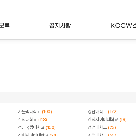
분류
공지사항
KOCW
강의
공지사항
KOCW란
강의
뉴스레터
활용안내
분야
주요통계현황
발자취
강의
서비스도움말
고객센터
가톨릭대학교
(100)
강남대학교
(172)
건양대학교
(118)
건양사이버대학교
(19)
경상국립대학교
(100)
경성대학교
(23)
경희사이버대학교
(24)
계명대학교
(55)