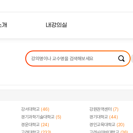
소개
내강의실
?
강의리스트
수강확인증강의
사용자의견
내강의클립
강서대학교
(46)
강원권역센터
(7)
경기과학기술대학교
(5)
경기대학교
(44)
경운대학교
(24)
경인교육대학교
(20)
고려대학교
(233)
고려사이버대학교
(26)