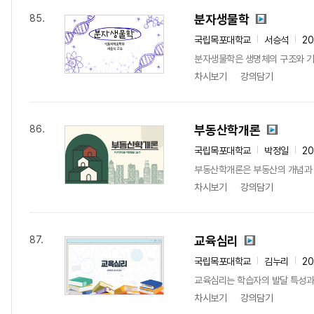
분자생물학
85.
국립목포대학교
서승석
2
분자생물학은 생명체의 구조와 기능
차시보기
강의담기
부동산학개론
86.
국립목포대학교
박정일
2
부동산학개론은 부동산의 개념과 특
차시보기
강의담기
교육심리
87.
국립목포대학교
김누리
2
교육심리는 학습자의 발달 특성과 학
차시보기
강의담기