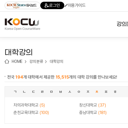
로
로
로
바
로그인
이용가이드
대시보드
가
가
가
로
기
기
기
가
(skip
기
to
강의
content)
대학
대학강의
기관
HOME
강의분류
대학강의
전공
전국
194
개 대학에서 제공한
15,515
개의 대학 강의를 만나보세요!
테마
ㄱ
ㄴ
ㄷ
ㄹ
ㅁ
ㅂ
ㅅ
ㅇ
ㅈ
ㅊ
ㅍ
ㅎ
차의과학대학교
(5)
창신대학교
(37)
춘천교육대학교
(100)
충남대학교
(181)