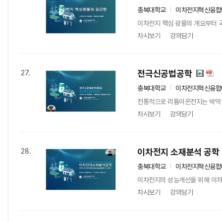
충북대학교
이차전지혁신융합
이차전지 핵심 광물의 개요부터 국
차시보기
강의담기
전극신공법공학
27.
충북대학교
이차전지혁신융합
전통적으로 리튬이온전지는 박막 코
차시보기
강의담기
이차전지 소재분석 공학
28.
충북대학교
이차전지혁신융합
이차전지의 성능개선을 위해 이차
차시보기
강의담기