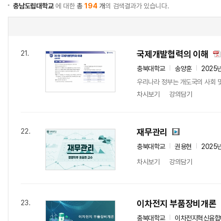
충남도립대학교
에 대한
총
194
개
의 검색결과가 있습니다.
국제개발협력의 이해
21.
충북대학교
송양훈
2025
우리나라 정부는 개도국의 사회 및 
차시보기
강의담기
재무관리
22.
충북대학교
권용현
2025
차시보기
강의담기
이차전지 부품장비개론
23.
충북대학교
이차전지혁신융합