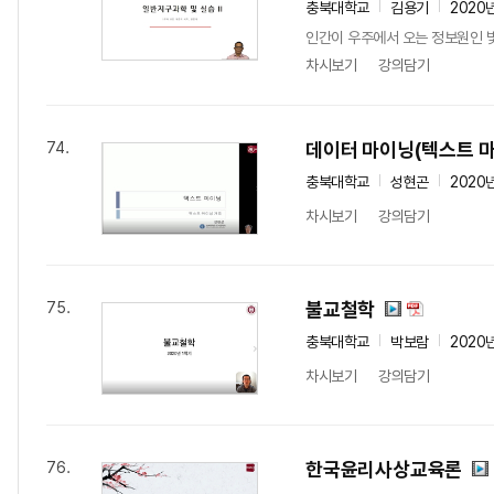
충북대학교
김용기
2020
인간이 우주에서 오는 정보원인 
차시보기
강의담기
데이터 마이닝(텍스트 
74.
충북대학교
성현곤
2020
차시보기
강의담기
불교철학
75.
충북대학교
박보람
2020
차시보기
강의담기
한국윤리사상교육론
76.