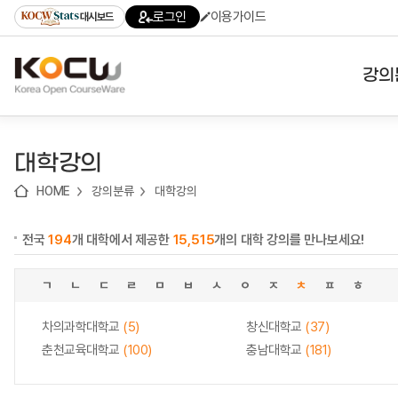
로
로
로
바
로그인
이용가이드
대시보드
가
가
가
로
기
기
기
가
(skip
기
to
강의
content)
대학
대학강의
기관
HOME
강의분류
대학강의
전공
전국
194
개 대학에서 제공한
15,515
개의 대학 강의를 만나보세요!
테마
ㄱ
ㄴ
ㄷ
ㄹ
ㅁ
ㅂ
ㅅ
ㅇ
ㅈ
ㅊ
ㅍ
ㅎ
차의과학대학교
(5)
창신대학교
(37)
춘천교육대학교
(100)
충남대학교
(181)