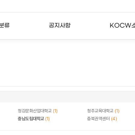
분류
공지사항
KOCW
강의
공지사항
KOCW란
강의
뉴스레터
활용안내
분야
주요통계현황
발자취
강의
서비스도움말
고객센터
청강문화산업대학교
(1)
청주교육대학교
(1)
충남도립대학교
(1)
충북권역센터
(4)