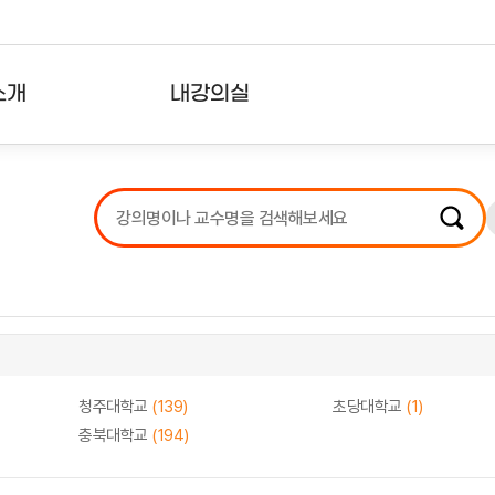
소개
내강의실
?
강의리스트
수강확인증강의
사용자의견
내강의클립
청주대학교
(139)
초당대학교
(1)
충북대학교
(194)