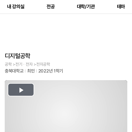
내 강의실
전공
대학/기관
테마
디지털공학
공학 >전기ㆍ전자 >전자공학
충북대학교
최민
2022년 1학기
Play
Video