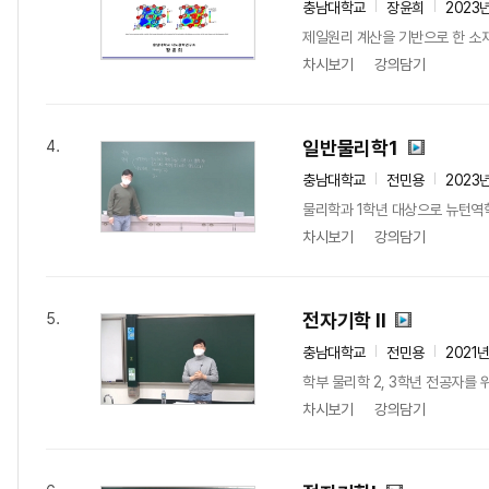
충남대학교
장윤희
2023
제일원리 계산을 기반으로 한 소
차시보기
강의담기
일반물리학1
4.
충남대학교
전민용
2023
물리학과 1학년 대상으로 뉴턴역
차시보기
강의담기
전자기학 II
5.
충남대학교
전민용
2021
학부 물리학 2, 3학년 전공자
차시보기
강의담기