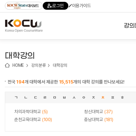
로
로
로
바
로그인
이용가이드
대시보드
가
가
가
로
기
기
기
가
(skip
기
to
강의
content)
대학
대학강의
기관
HOME
강의분류
대학강의
전공
전국
194
개 대학에서 제공한
15,515
개의 대학 강의를 만나보세요!
테마
ㄱ
ㄴ
ㄷ
ㄹ
ㅁ
ㅂ
ㅅ
ㅇ
ㅈ
ㅊ
ㅍ
ㅎ
차의과학대학교
(5)
창신대학교
(37)
춘천교육대학교
(100)
충남대학교
(181)