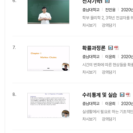
전자기학I
6.
충남대학교
전민용
2020
학부 물리학 2, 3학년 전공자
차시보기
강의담기
확률과정론
7.
충남대학교
이윤희
2020
시간의 변화에 따른 현상들을 확
차시보기
강의담기
수리통계 및 실습
8.
충남대학교
이윤희
2020
실생활에서 필요로 하는 기초적인
차시보기
강의담기