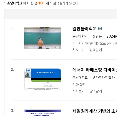
초당대학교
에 대한
총
181
개
의 검색결과가 있습니다.
일반물리학2
1.
충남대학교
전민용
2024
물리학과 1학년 대상으로 전자기
차시보기
강의담기
에너지 하베스팅 디바이
2.
충남대학교
벤카트라주 젤라
강좌 설명
차시보기
강의담기
제일원리계산 기반의 소
3.