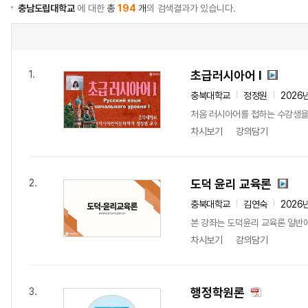
충남도립대학교
에 대한
총
194
개
의 검색결과가 있습니다.
초급러시아어 I
1.
충북대학교
정정원
2026
처음 러시아어를 접하는 수강생을 
차시보기
강의담기
도덕 윤리 교육론
2.
충북대학교
김연숙
2026
본 강좌는 도덕윤리 교육론 일반에
차시보기
강의담기
행정학원론
3.