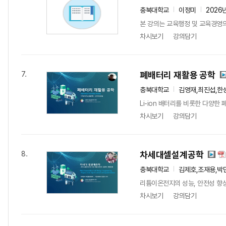
충북대학교
이정미
2026
본 강의는 교육행정 및 교육경영
차시보기
강의담기
폐배터리 재활용 공학
7.
충북대학교
김영재,최진섭,한
Li-ion 배터리를 비롯한 다양한
차시보기
강의담기
차세대셀설계공학
8.
충북대학교
김제호,조재용,박
리튬이온전지의 성능, 안전성 향상
차시보기
강의담기