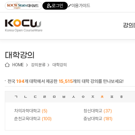
로
로
로
바
로그인
이용가이드
대시보드
가
가
가
로
기
기
기
가
(skip
기
to
강의
content)
대학
대학강의
기관
HOME
강의분류
대학강의
전공
전국
194
개 대학에서 제공한
15,515
개의 대학 강의를 만나보세요!
테마
ㄱ
ㄴ
ㄷ
ㄹ
ㅁ
ㅂ
ㅅ
ㅇ
ㅈ
ㅊ
ㅍ
ㅎ
차의과학대학교
(5)
창신대학교
(37)
춘천교육대학교
(100)
충남대학교
(181)