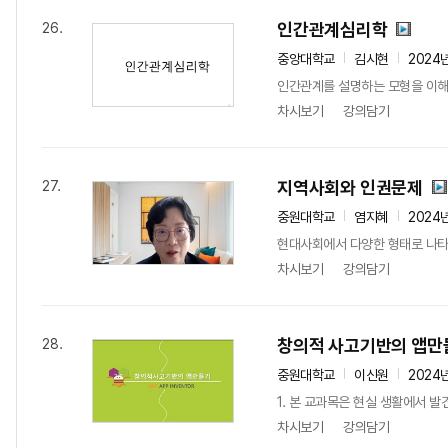
인간관계심리학
26.
중앙대학교
김시현
2024
인간관계를 설명하는 모형을 이해
차시보기
강의담기
지역사회와 인권문제
27.
중원대학교
염지혜
2024
현대사회에서 다양한 형태로 나타나
차시보기
강의담기
창의적 사고기반의 앱만
28.
중원대학교
이신원
2024
1. 본 교과목은 현실 생활에서 
차시보기
강의담기