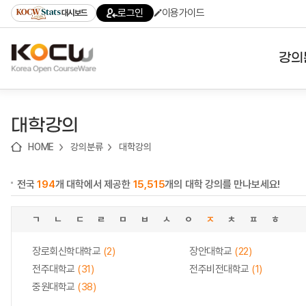
로
로
로
바
로그인
이용가이드
대시보드
가
가
가
로
기
기
기
가
(skip
기
to
강의
content)
대학
대학강의
기관
HOME
강의분류
대학강의
전공
전국
194
개 대학에서 제공한
15,515
개의 대학 강의를 만나보세요!
테마
ㄱ
ㄴ
ㄷ
ㄹ
ㅁ
ㅂ
ㅅ
ㅇ
ㅈ
ㅊ
ㅍ
ㅎ
장로회신학대학교
(2)
장안대학교
(22)
전주대학교
(31)
전주비전대학교
(1)
중원대학교
(38)