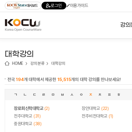
로
로
로
바
로그인
이용가이드
대시보드
가
가
가
로
기
기
기
가
(skip
기
to
강의
content)
대학
대학강의
기관
HOME
강의분류
대학강의
전공
전국
194
개 대학에서 제공한
15,515
개의 대학 강의를 만나보세요!
테마
ㄱ
ㄴ
ㄷ
ㄹ
ㅁ
ㅂ
ㅅ
ㅇ
ㅈ
ㅊ
ㅍ
ㅎ
장로회신학대학교
(2)
장안대학교
(22)
전주대학교
(31)
전주비전대학교
(1)
중원대학교
(38)