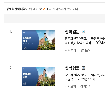
장로회신학대학교
에 대한
총
2
개
의 검색결과가 있습니다.
신학입문
1.
장로회신학대학교
배정훈,하경
최진봉,이상억,오방식
2024
차시보기
강의담기
신학입문
2.
장로회신학대학교
박경수,하경
고원석
2023년 1학기
차시보기
강의담기