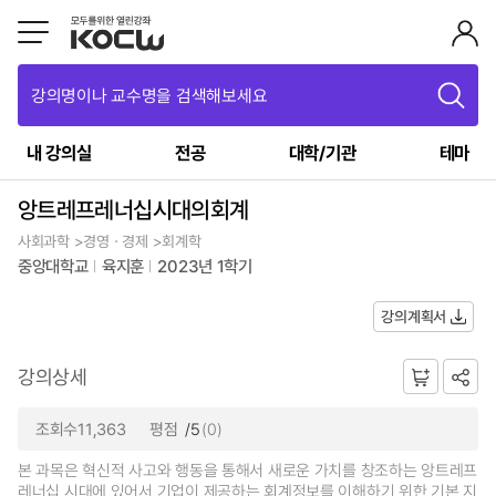
강의명이나 교수명을 검색해보세요
내 강의실
전공
대학/기관
테마
앙트레프레너십시대의회계
사회과학 >경영ㆍ경제 >회계학
중앙대학교
육지훈
2023년 1학기
강의계획서
강의상세
조회수11,363
평점
/5
(0)
본 과목은 혁신적 사고와 행동을 통해서 새로운 가치를 창조하는 앙트레프
레너십 시대에 있어서 기업이 제공하는 회계정보를 이해하기 위한 기본 지