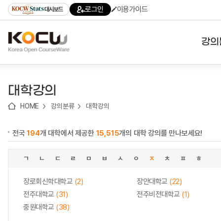
로
로
로
바
로그인
이용가이드
대시보드
가
가
가
로
기
기
기
가
(skip
기
to
강의
content)
대학
대학강의
기관
HOME
강의분류
대학강의
전공
전국
194
개 대학에서 제공한
15,515
개의 대학 강의를 만나보세요!
테마
ㄱ
ㄴ
ㄷ
ㄹ
ㅁ
ㅂ
ㅅ
ㅇ
ㅈ
ㅊ
ㅍ
ㅎ
장로회신학대학교
(2)
장안대학교
(22)
전주대학교
(31)
전주비전대학교
(1)
중원대학교
(38)