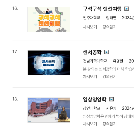
구석구석 랜선여행
16.
전주대학교
정태연
2024
차시보기
강의담기
센서공학
17.
전남과학대학교
유명한
20
본 강의는 센서공학에 대해 학습
차시보기
강의담기
임상영양학
18.
장안대학교
서은영
2024
임상영양학은 인체가 병적 상태에서
차시보기
강의담기