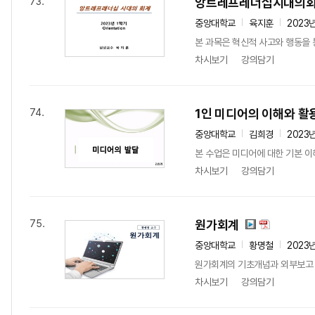
앙트레프레너십시대의
73.
중앙대학교
육지훈
2023
본 과목은 혁신적 사고와 행동을 
차시보기
강의담기
1인 미디어의 이해와 활
74.
중앙대학교
김희경
2023
본 수업은 미디어에 대한 기본 이
차시보기
강의담기
원가회계
75.
중앙대학교
황명철
2023
원가회계의 기초개념과 외부보고 
차시보기
강의담기