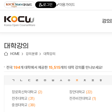
로
로
로
바
로그인
이용가이드
대시보드
가
가
가
로
기
기
기
가
(skip
기
to
강의
content)
대학
대학강의
기관
HOME
강의분류
대학강의
전공
전국
194
개 대학에서 제공한
15,515
개의 대학 강의를 만나보세요!
테마
ㄱ
ㄴ
ㄷ
ㄹ
ㅁ
ㅂ
ㅅ
ㅇ
ㅈ
ㅊ
ㅍ
ㅎ
장로회신학대학교
(2)
장안대학교
(22)
전주대학교
(31)
전주비전대학교
(1)
중원대학교
(38)