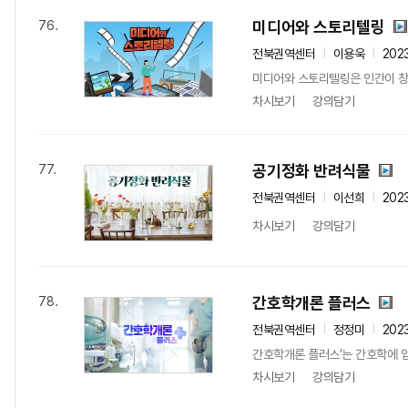
미디어와 스토리텔링
76.
전북권역센터
이용욱
202
미디어와 스토리텔링은 인간이 창조
차시보기
강의담기
공기정화 반려식물
77.
전북권역센터
이선희
202
차시보기
강의담기
간호학개론 플러스
78.
전북권역센터
정정미
202
간호학개론 플러스’는 간호학에 입문
차시보기
강의담기