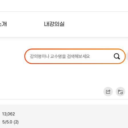
소개
내강의실
?
강의리스트
수강확인증강의
사용자의견
내강의클립
13,062
5/5.0 (2)