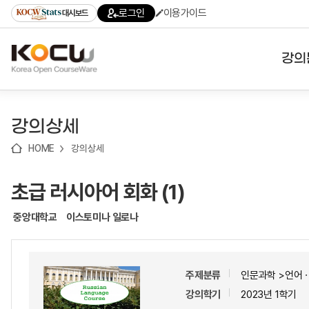
로
로
로
바
로그인
이용가이드
대시보드
가
가
가
로
기
기
기
가
(skip
기
to
강의
content)
대학
강의상세
기관
HOME
강의상세
전공
초급 러시아어 회화 (1)
테마
중앙대학교
이스토미나 일로나
주제분류
인문과학 >언어
강의학기
2023년 1학기