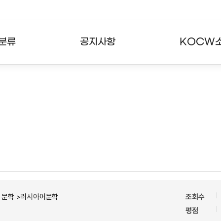
분류
공지사항
KOCW
강의
공지사항
KOCW란
강의
뉴스레터
활용안내
분야
주요통계현황
발자취
강의
서비스도움말
고객센터
ㆍ문학 >러시아어문학
조회수
평점