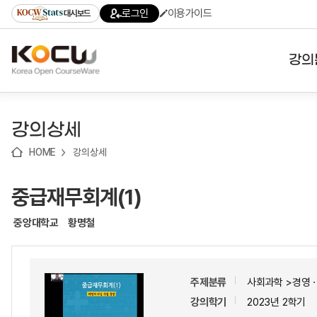
로
로
로
바
로그인
이용가이드
대시보드
가
가
가
로
기
기
기
가
(skip
기
to
강의
content)
대학
강의상세
기관
HOME
강의상세
전공
중급재무회계(1)
테마
중앙대학교
황명철
주제분류
사회과학 >경영
강의학기
2023년 2학기