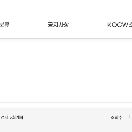
분류
공지사항
KOCW
강의
공지사항
KOCW란
강의
뉴스레터
활용안내
분야
주요통계현황
발자취
강의
서비스도움말
고객센터
ㆍ경제 >회계학
조회수