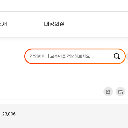
소개
내강의실
?
강의리스트
수강확인증강의
사용자의견
내강의클립
23,006