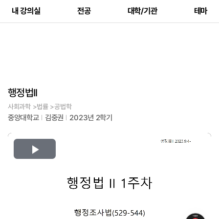
내 강의실
전공
대학/기관
테마
행정법ll
사회과학 >법률 >공법학
중앙대학교
김중권
2023년 2학기
Play
Video