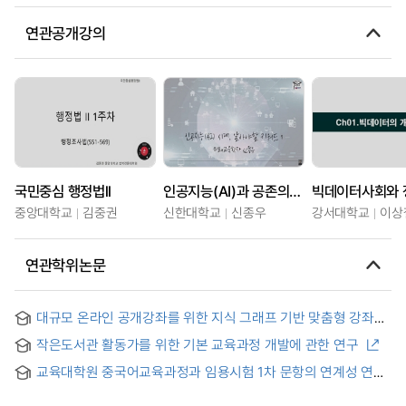
연관공개강의
국민중심 행정법ll
인공지능(AI)과 공존의 시대, 알아야할 키워드
빅데이터사회와 
중앙대학교
김중권
신한대학교
신종우
강서대학교
이상
연관학위논문
대규모 온라인 공개강좌를 위한 지식 그래프 기반 맞춤형 강좌
추천 = Knowledge graph enhanced personalized course
작은도서관 활동가를 위한 기본 교육과정 개발에 관한 연구
recommendation for MOOCs
교육대학원 중국어교육과정과 임용시험 1차 문항의 연계성 연구