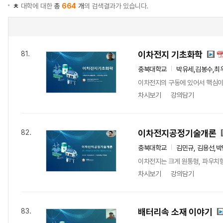
ㅊ
대학에 대한
총
664
개
의 검색결과가 있습니다.
이차전지 기초화학
81.
충북대학교
박유세,김봉수,최우
이차전지의 구동에 있어서 핵심이
차시보기
강의담기
이차전지공정기술개론
82.
충북대학교
김민규, 김용선,박
이차전지는 크게 원통형, 파우치형
차시보기
강의담기
배터리속 소재 이야기
83.