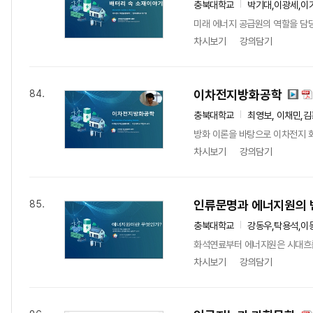
충북대학교
박기대,이광세,이기
미래 에너지 공급원의 역할을 담당
차시보기
강의담기
이차전지방화공학
84.
충북대학교
최영보, 이채민,김
방화 이론을 바탕으로 이차전지 화
차시보기
강의담기
인류문명과 에너지원의 
85.
충북대학교
강동우,탁용석,이동
화석연료부터 에너지원은 시대흐름에
차시보기
강의담기