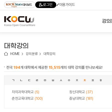
로
로
로
바
로그인
이용가이드
대시보드
가
가
가
로
기
기
기
가
(skip
기
to
강의
content)
대학
대학강의
기관
HOME
강의분류
대학강의
전공
전국
194
개 대학에서 제공한
15,515
개의 대학 강의를 만나보세요!
테마
ㄱ
ㄴ
ㄷ
ㄹ
ㅁ
ㅂ
ㅅ
ㅇ
ㅈ
ㅊ
ㅍ
ㅎ
차의과학대학교
(5)
창신대학교
(37)
춘천교육대학교
(100)
충남대학교
(181)