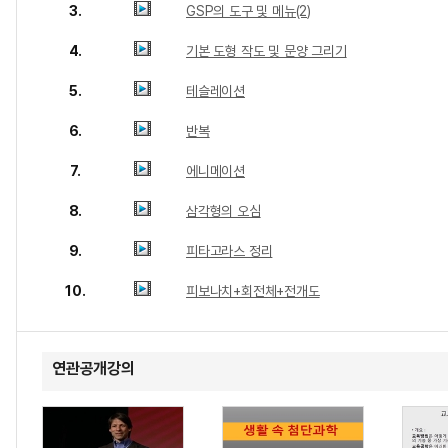
3.
GSP의 도구 및 메뉴(2)
4.
기본 도형 작도 및 문양 그리기
5.
테슬레이션
6.
반복
7.
에니메이션
8.
삼각형의 오심
9.
피타고라스 정리
10.
피보나치+회전체+전개도
연관공개강의