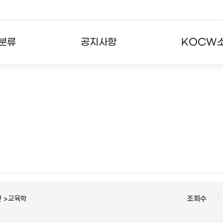
분류
공지사항
KOCW
강의
공지사항
KOCW란
강의
뉴스레터
활용안내
분야
주요통계현황
발자취
강의
서비스도움말
고객센터
 >교육학
조회수