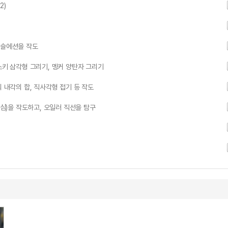
2)
테슬에션을 작도
스키 삼각형 그리기, 멩커 양탄자 그리기
 내각의 합, 직사각형 접기 등 작도
방심)을 작도하고, 오일러 직선을 탐구