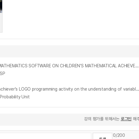
유아 수학교육용 소프트웨어를 활용한 컴퓨터 활동이 유아의 수학성취 및 수학 태도에 미치는 효과 = THE EFFECT OF COMPUTER ACTIVITY WITH MATHEMATICS SOFTWARE ON CHILDREN'S MATHEMATICAL ACHIEVEMENT AND ATTITUDES
GSP
고등학교 1학년 수학학습부진아의 LOGO프로그래밍 활동이 변수 개념 이해에 미치는 효과 = Effect of high school freshman mathematics underachiever's LOGO programming activity on the understanding of variab
bability Unit
강의 평가를 위해서는
로그인
해주
0
/200