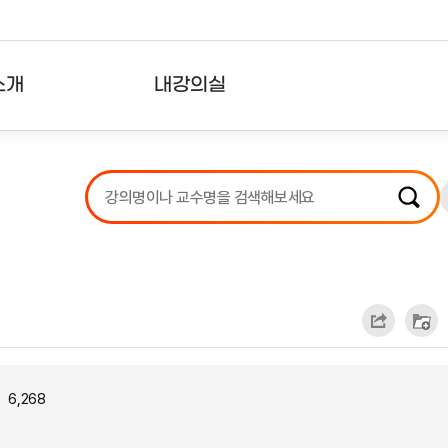
소개
내강의실
?
강의리스트
수강확인증강의
사용자의견
내강의클립
6,268