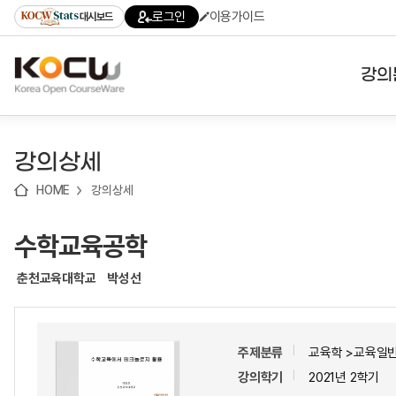
로
로
로
바
로그인
이용가이드
대시보드
가
가
가
로
기
기
기
가
(skip
기
to
강의
content)
대학
강의상세
기관
HOME
강의상세
전공
수학교육공학
테마
춘천교육대학교
박성선
주제분류
교육학 >교육일반
강의학기
2021년 2학기