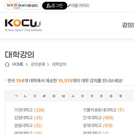
로
로
로
바
로그인
이용가이드
대시보드
가
가
가
로
기
기
기
가
(skip
기
to
강의
content)
대학
대학강의
기관
HOME
강의분류
대학강의
전공
전국
194
개 대학에서 제공한
15,515
개의 대학 강의를 만나보세요!
테마
ㄱ
ㄴ
ㄷ
ㄹ
ㅁ
ㅂ
ㅅ
ㅇ
ㅈ
ㅊ
ㅍ
ㅎ
가천대학교
(336)
가톨릭꽃동네대학교
(11)
강원대학교
(45)
건국대학교
(999)
경동대학교
(52)
경북대학교
(109)
경일대학교
(23)
경희대학교
(4)