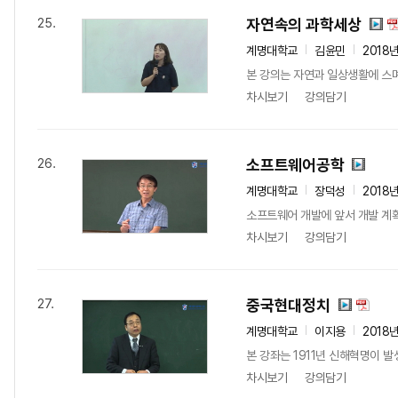
자연속의 과학세상
25.
계명대학교
김윤민
2018
본 강의는 자연과 일상생활에 스며
차시보기
강의담기
소프트웨어공학
26.
계명대학교
장덕성
2018
소프트웨어 개발에 앞서 개발 계획,
차시보기
강의담기
중국현대정치
27.
계명대학교
이지용
2018
본 강좌는 1911년 신해혁명이 
차시보기
강의담기