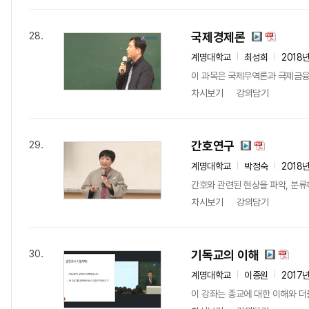
국제경제론
28.
계명대학교
최성희
2018
이 과목은 국제무역론과 극제금융
차시보기
강의담기
간호연구
29.
계명대학교
박정숙
2018
간호와 관련된 현상을 파악, 분류
차시보기
강의담기
기독교의 이해
30.
계명대학교
이종원
2017
이 강좌는 종교에 대한 이해와 더