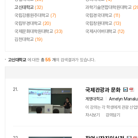
고신대학교
(32)
과학기술연합대학원대학교
(2
국립강릉원주대학교
(7)
국립경국대학교
(11)
국립부경대학교
(20)
국립창원대학교
(13)
국제문화대학원대학교
(33)
국제사이버대학교
(12)
김천대학교
(19)
고신대학교
에 대한
총
55
개
의 검색결과가 있습니다.
국제관광과 문화
21.
계명대학교
Arnelyn Manalu
이 강의는 각 학생에게 관광 산업
차시보기
강의담기