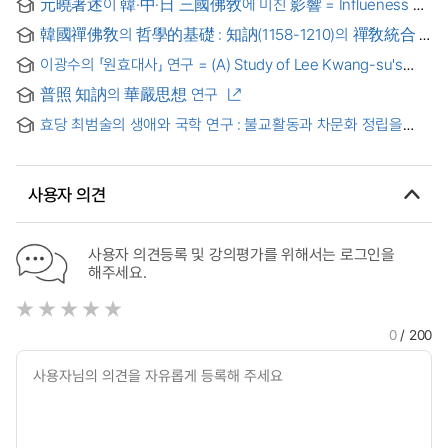
元曉著述이 韓·中·日 三國佛敎에 미친 影響 = Influeness of
Won-hyo's Writings on the Buddhism in Korea, China and
韓國禪佛敎의 哲學的基礎 : 知訥(1158-1210)의 禪敎統合
Japan
이광수의 「원효대사」 연구 = (A) Study of Lee Kwang-su's
Work "Great Priest Wonhyo"
普照 知訥의 華嚴思想 연구
효당 최범술의 생애와 국학 연구 : 불교활동과 차문화 정립을
중심으로
사용자 의견
사용자 의견등록 및 강의평가를 위해서는 로그인을
해주세요.
0
/ 200