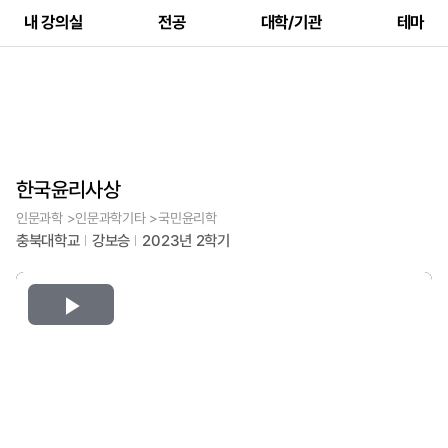
내 강의실
전공
대학/기관
테마
한국윤리사상
인문과학 >인문과학기타 >국민윤리학
충북대학교
강보승
2023년 2학기
Play
Video