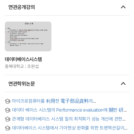
연관공개강의
데이터베이스시스템
충북대학교
조완섭
연관학위논문
마이크로컴퓨터를 利用한 電子部品資料의
데이터베이스시스템 構成에 關한 硏究
데이타 베이스 시스템의 Performance evaluation에 關한 硏究
: Queueing 分析을 中心으로
관계형 데이터베이스 시스템 질의 최적화기 성능 개선에 관한
연구 = (A) Study on the Improvement of Performance for
데이터베이스 시스템에서 기아현상 완화를 위한 트랜잭션길이
Query Optimizer of Relational Database System
감안 잠금기법