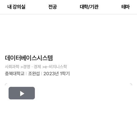
내 강의실
전공
대학/기관
테마
데이터베이스시스템
사회과학 >경영ㆍ경제 >e-비지니스학
충북대학교
조완섭
2023년 1학기
Play
Video