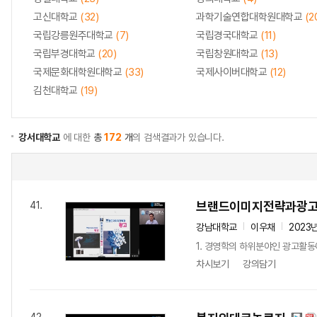
고신대학교
(32)
과학기술연합대학원대학교
(2
국립강릉원주대학교
(7)
국립경국대학교
(11)
국립부경대학교
(20)
국립창원대학교
(13)
국제문화대학원대학교
(33)
국제사이버대학교
(12)
김천대학교
(19)
강서대학교
에 대한
총
172
개
의 검색결과가 있습니다.
브랜드이미지전략과광
41.
강남대학교
이우채
2023
1. 경영학의 하위분야인 광고활동
차시보기
강의담기