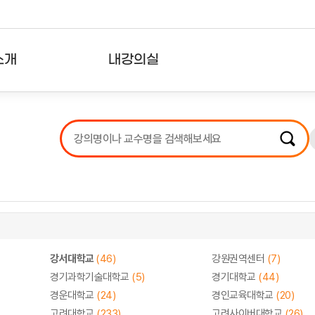
소개
내강의실
?
강의리스트
수강확인증강의
사용자의견
내강의클립
강서대학교
(46)
강원권역센터
(7)
경기과학기술대학교
(5)
경기대학교
(44)
경운대학교
(24)
경인교육대학교
(20)
고려대학교
(233)
고려사이버대학교
(26)