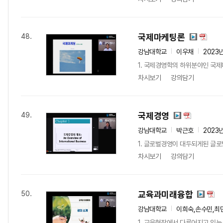
국제마케팅론
48.
강남대학교
이우채
2023
1. 국제경영학의 하위분야인 국제
차시보기
강의담기
국제경영
49.
강남대학교
박근호
2023
1. 글로벌경영이 대두되게된 글로
차시보기
강의담기
교육과미래융합
50.
강남대학교
이희숙,손수민,최
1. 교육현장에서 다루어지고 있는