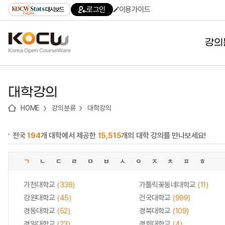
로
로
로
바
로그인
이용가이드
대시보드
가
가
가
로
기
기
기
가
(skip
기
to
강의
content)
대학
대학강의
기관
HOME
강의분류
대학강의
전공
전국
194
개 대학에서 제공한
15,515
개의 대학 강의를 만나보세요!
테마
ㄱ
ㄴ
ㄷ
ㄹ
ㅁ
ㅂ
ㅅ
ㅇ
ㅈ
ㅊ
ㅍ
ㅎ
가천대학교
(336)
가톨릭꽃동네대학교
(11)
강원대학교
(45)
건국대학교
(999)
경동대학교
(52)
경북대학교
(109)
경일대학교
(23)
경희대학교
(4)