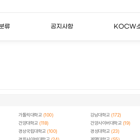
분류
공지사항
KOCW
강의
공지사항
KOCW란
강의
뉴스레터
활용안내
분야
주요통계현황
발자취
강의
서비스도움말
고객센터
가톨릭대학교
(100)
강남대학교
(172)
건양대학교
(118)
건양사이버대학교
(19)
경상국립대학교
(100)
경성대학교
(23)
경희사이버대학교
(24)
계명대학교
(55)