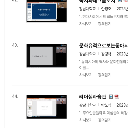
복지와테크놀로지
42.
강남대학교
안정호
2023
1. 현대사회에서 테크놀로지와 복
차시보기
강의담기
문화유적으로보는동아
43.
강남대학교
강경락
2023
1.동아시아의 역사와 문화전통
이를...
차시보기
강의담기
리더십과습관
44.
강남대학교
박노식
2023
1. 주요인물들의 리더십들의 특징
차시보기
강의담기