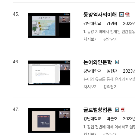
동양역사의이해
45.
강남대학교
강경락
2023
1. 동양 지역에서 전개된 인간활동
차시보기
강의담기
논어와인문학
46.
강남대학교
임헌규
2023
논어와 유교를 통해 유가의 이념을
차시보기
강의담기
글로벌창업론
47.
강남대학교
박근호
2023
1. 창업 전반에 대해 이해하고 설
차시보기
강의담기