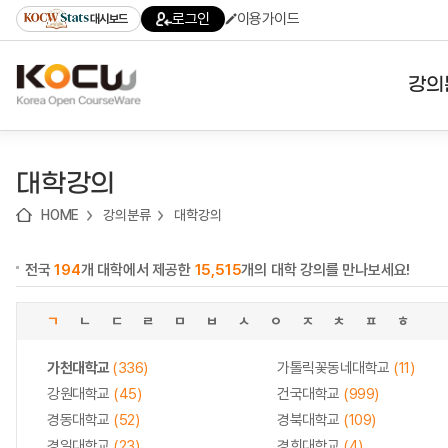
로
로
로
바
로그인
이용가이드
대시보드
가
가
가
로
기
기
기
가
(skip
기
to
강의
content)
대학
대학강의
기관
HOME
강의분류
대학강의
전공
전국
194
개 대학에서 제공한
15,515
개의 대학 강의를 만나보세요!
테마
ㄱ
ㄴ
ㄷ
ㄹ
ㅁ
ㅂ
ㅅ
ㅇ
ㅈ
ㅊ
ㅍ
ㅎ
가천대학교
(336)
가톨릭꽃동네대학교
(11)
강원대학교
(45)
건국대학교
(999)
경동대학교
(52)
경북대학교
(109)
경일대학교
(23)
경희대학교
(4)