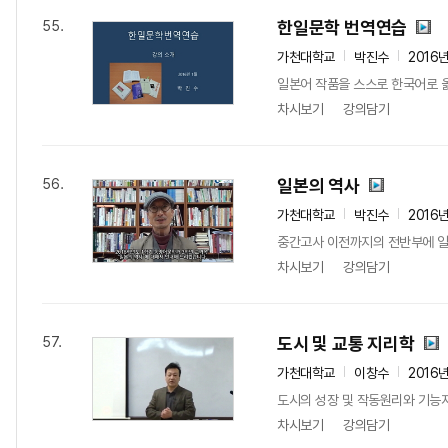
한일문학 번역연습
55.
가천대학교
박진수
2016
일본어 작품을 스스로 한국어로 옮
차시보기
강의담기
일본의 역사
56.
가천대학교
박진수
2016
중간고사 이전까지의 전반부에 일본
차시보기
강의담기
도시 및 교통 지리학
57.
가천대학교
이창수
2016
도시의 성장 및 작동원리와 기능
차시보기
강의담기