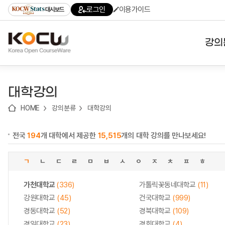
로
로
로
바
로그인
이용가이드
대시보드
가
가
가
로
기
기
기
가
(skip
기
to
강의
content)
대학
대학강의
기관
HOME
강의분류
대학강의
전공
전국
194
개 대학에서 제공한
15,515
개의 대학 강의를 만나보세요!
테마
ㄱ
ㄴ
ㄷ
ㄹ
ㅁ
ㅂ
ㅅ
ㅇ
ㅈ
ㅊ
ㅍ
ㅎ
가천대학교
(336)
가톨릭꽃동네대학교
(11)
강원대학교
(45)
건국대학교
(999)
경동대학교
(52)
경북대학교
(109)
경일대학교
(23)
경희대학교
(4)