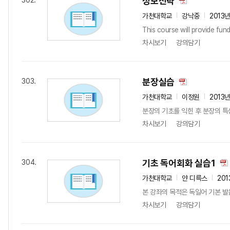
정보전략
302.
가천대학교
강낙중
2013
This course will provide fu
차시보기
강의담기
분장실습
303.
가천대학교
이정원
2013
분장의 기초를 익힌 후 분장의 특
차시보기
강의담기
기초 독어회화 실습1
304.
가천대학교
얀 디륵스
201
본 강좌의 목적은 독일어 기본 발
차시보기
강의담기