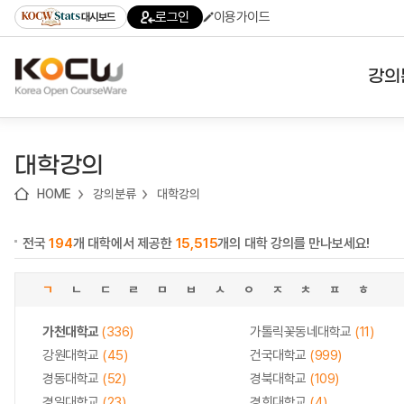
로
로
로
바
로그인
이용가이드
대시보드
가
가
가
로
기
기
기
가
(skip
기
to
강의
content)
대학
대학강의
기관
HOME
강의분류
대학강의
전공
전국
194
개 대학에서 제공한
15,515
개의 대학 강의를 만나보세요!
테마
ㄱ
ㄴ
ㄷ
ㄹ
ㅁ
ㅂ
ㅅ
ㅇ
ㅈ
ㅊ
ㅍ
ㅎ
가천대학교
(336)
가톨릭꽃동네대학교
(11)
강원대학교
(45)
건국대학교
(999)
경동대학교
(52)
경북대학교
(109)
경일대학교
(23)
경희대학교
(4)