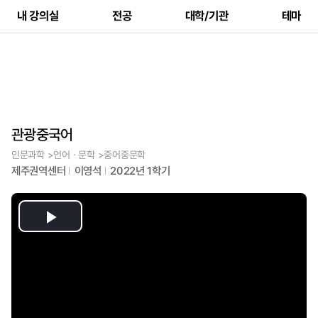
내 강의실
전공
대학/기관
테마
관광중국어
인문과학 >언어ㆍ문학 >중어중문학
제주권역센터
이영석
2022년 1학기
Play
Video