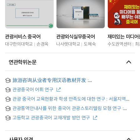
관광서비스 중국어
관광외식실무중국어
대구한의대학교
손경옥
나사렛대학교
도혜숙
수도권역센터
최
연관학위논문
旅游咨询从业者专用汉语教材开发 :
以首尔地区旅游咨询为中心 = 관광안내 종사자를 위한
관광중국어 어휘 연구
중국어 교재 개발 연구: 서울지역 관광안내를 중심으로
관광 중국어 교육현황과 학생 만족도에 대한 연구 : 서울지역
관광 특성화고등학교를 중심으로
관광통역안내사를 위한 중국어 관광스토리텔링 모형 연구 :
부산을 중심으로
고등학교 관광중국어 교재개발 방안 연구
사용자 의견