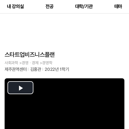
내 강의실
전공
대학/기관
테마
스타트업비즈니스플랜
사회과학 >경영ㆍ경제 >경영학
제주권역센터
김홍관
2022년 1학기
Play
Video