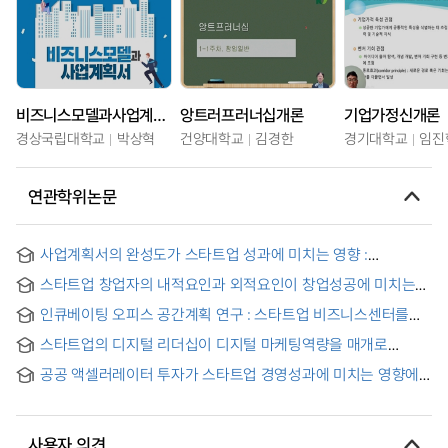
비즈니스모델과사업계획서
앙트러프러너십개론
기업가정신개론
경상국립대학교
박상혁
건양대학교
김경한
경기대학교
임진
연관학위논문
사업계획서의 완성도가 스타트업 성과에 미치는 영향 :
사업계획에 대한 창업가의 자기만족도 조절효과를 중심으로 =
스타트업 창업자의 내적요인과 외적요인이 창업성공에 미치는
The Effect of Business Plan Completeness on Startup
영향 : 비즈니스 모델에 대한 자기효능감과 신뢰의 매개효과를
Performance : Focusing on the Moderating Effect of
인큐베이팅 오피스 공간계획 연구 : 스타트업 비즈니스센터를
중심으로 = The Effects of Internal and External Factors of
Entrepreneurs' Self-satisfaction on the Business Plan
중심으로 = A study on the space - plan of incubating office
the Founders’ on Startup Success : Focusing on the
스타트업의 디지털 리더십이 디지털 마케팅역량을 매개로
Mediating Effect of Self-efficacy and Trust in the Business
기업성과에 미치는 영향 : 거래유형과 성장단계를 조절효과로 =
Model
공공 액셀러레이터 투자가 스타트업 경영성과에 미치는 영향에
The impact of a startup’s digital leadership on corporate
관한 연구 = A Study on the Impact of Public Accelerator
performance, mediated by digital marketing capabilities:
Investment on Startup Business Performance
type of business transaction and growth stage as a
moderating effect
사용자 의견