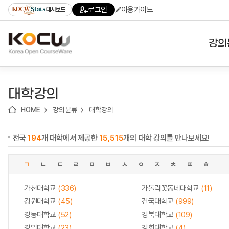
로
로
로
바
로그인
이용가이드
대시보드
가
가
가
로
기
기
기
가
(skip
기
to
강의
content)
대학
대학강의
기관
HOME
강의분류
대학강의
전공
전국
194
개 대학에서 제공한
15,515
개의 대학 강의를 만나보세요!
테마
ㄱ
ㄴ
ㄷ
ㄹ
ㅁ
ㅂ
ㅅ
ㅇ
ㅈ
ㅊ
ㅍ
ㅎ
가천대학교
(336)
가톨릭꽃동네대학교
(11)
강원대학교
(45)
건국대학교
(999)
경동대학교
(52)
경북대학교
(109)
경일대학교
(23)
경희대학교
(4)