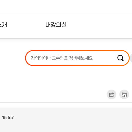
소개
내강의실
?
강의리스트
수강확인증강의
사용자의견
내강의클립
15,551