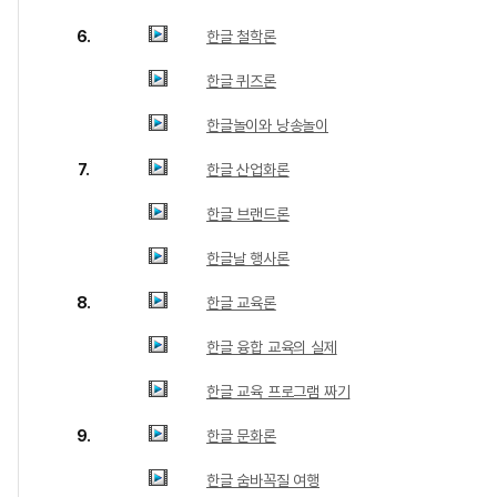
6.
한글 철학론
한글 퀴즈론
한글놀이와 낭송놀이
7.
한글 산업화론
한글 브랜드론
한글날 행사론
8.
한글 교육론
한글 융합 교육의 실제
한글 교육 프로그램 짜기
9.
한글 문화론
한글 숨바꼭질 여행