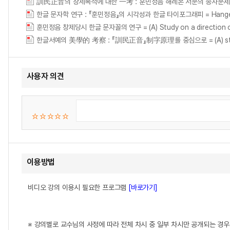
訓民正音의 창제목적에 대한 一考 : 훈민정음 해례본 서문의 송사문
한글 문자학 연구 : 『훈민정음』의 시각성과 한글 타이포그래피 = Hangeul Munj
훈민정음 창제당시 한글 문자꼴의 연구 = (A) Study on a direction of 
한글서예의 美學的 考察 : 『訓民正音』制字原理를 중심으로 = (A) study on t
사용자 의견
이용방법
비디오 강의 이용시 필요한 프로그램
[바로가기]
※ 강의별로 교수님의 사정에 따라 전체 차시 중 일부 차시만 공개되는 경