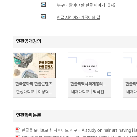
누구나 알아야 할 한글 이야기 10+9
한글 지킴이와 가꿈이의 길
연관공개강의
한국문화와 한글콘텐츠
한글의역사와계몽의시대
한성대학교 | 이상혁, 김서영, 김미도리, 고은숙, 유호선, 박새암, 노정은, 김윤주, 이은희
배재대학교 | 백낙천
배재대
연관학위논문
한글을 모티브로 한 헤어아트 연구 = A study on hair art having Hange