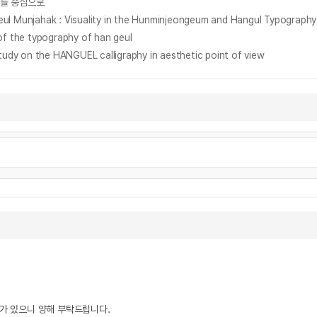
제를 중심으로
ahak : Visuality in the Hunminjeongeum and Hangul Typography
the typography of han geul
he HANGUEL calligraphy in aesthetic point of view
우가 있으니 양해 부탁드립니다.