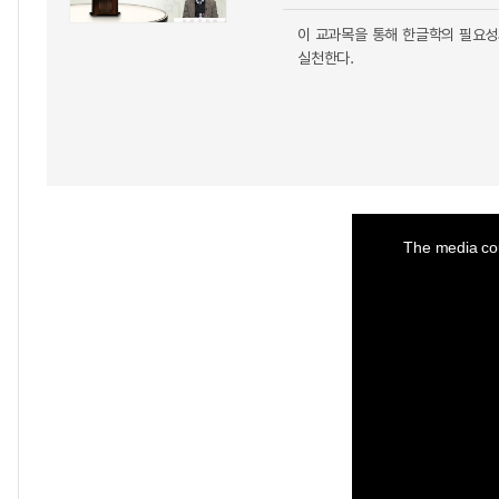
이 교과목을 통해 한글학의 필요성
실천한다.
This
is
a
The media cou
modal
window.