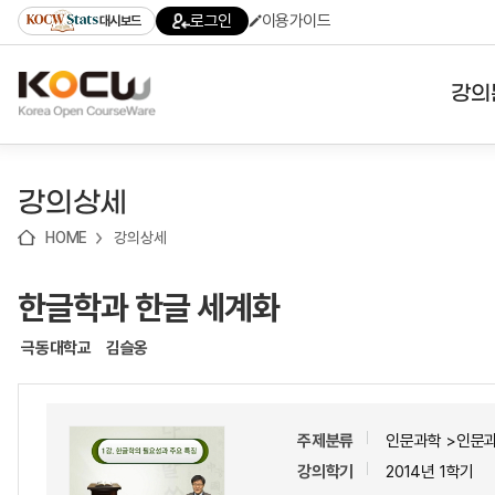
로
로
로
바
로그인
이용가이드
대시보드
가
가
가
로
기
기
기
가
(skip
기
to
강의
content)
대학
강의상세
기관
HOME
강의상세
전공
한글학과 한글 세계화
테마
극동대학교
김슬옹
주제분류
인문과학 >인문
강의학기
2014년 1학기