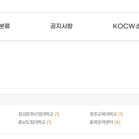
분류
공지사항
KOCW
강의
공지사항
KOCW란
강의
뉴스레터
활용안내
분야
주요통계현황
발자취
강의
서비스도움말
고객센터
청강문화산업대학교
(1)
청주교육대학교
(1)
충남도립대학교
(1)
충북권역센터
(4)