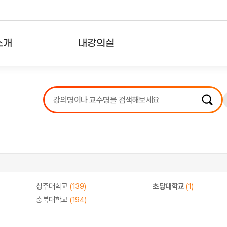
소개
내강의실
?
강의리스트
수강확인증강의
사용자의견
내강의클립
청주대학교
(139)
초당대학교
(1)
충북대학교
(194)