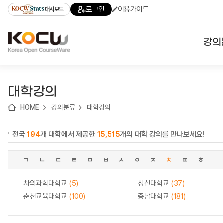
로
로
로
바
로그인
이용가이드
대시보드
가
가
가
로
기
기
기
가
(skip
기
to
강의
content)
대학
대학강의
기관
HOME
강의분류
대학강의
전공
전국
194
개 대학에서 제공한
15,515
개의 대학 강의를 만나보세요!
테마
ㄱ
ㄴ
ㄷ
ㄹ
ㅁ
ㅂ
ㅅ
ㅇ
ㅈ
ㅊ
ㅍ
ㅎ
차의과학대학교
(5)
창신대학교
(37)
춘천교육대학교
(100)
충남대학교
(181)