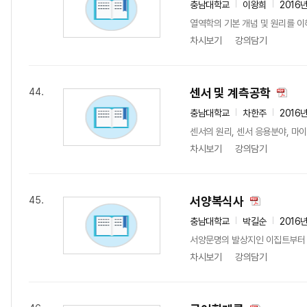
충남대학교
이왕희
2016
열역학의 기본 개념 및 원리를 이해
차시보기
강의담기
센서 및 계측공학
44.
충남대학교
차한주
2016
센서의 원리, 센서 응용분야, 마
차시보기
강의담기
서양복식사
45.
충남대학교
박길순
2016
서양문명의 발상지인 이집트부터 
차시보기
강의담기