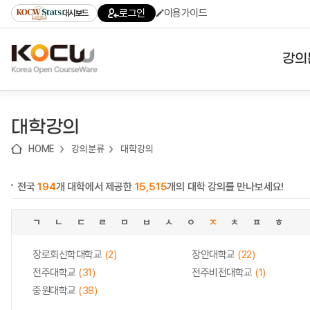
로
로
로
바
로그인
이용가이드
대시보드
가
가
가
로
기
기
기
가
(skip
기
to
강의
content)
대학
대학강의
기관
HOME
강의분류
대학강의
전공
전국
194
개 대학에서 제공한
15,515
개의 대학 강의를 만나보세요!
테마
ㄱ
ㄴ
ㄷ
ㄹ
ㅁ
ㅂ
ㅅ
ㅇ
ㅈ
ㅊ
ㅍ
ㅎ
장로회신학대학교
(2)
장안대학교
(22)
전주대학교
(31)
전주비전대학교
(1)
중원대학교
(38)