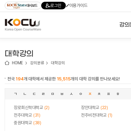
로
로
로
바
로그인
이용가이드
대시보드
가
가
가
로
기
기
기
가
(skip
기
to
강의
content)
대학
대학강의
기관
HOME
강의분류
대학강의
전공
전국
194
개 대학에서 제공한
15,515
개의 대학 강의를 만나보세요!
테마
ㄱ
ㄴ
ㄷ
ㄹ
ㅁ
ㅂ
ㅅ
ㅇ
ㅈ
ㅊ
ㅍ
ㅎ
장로회신학대학교
(2)
장안대학교
(22)
전주대학교
(31)
전주비전대학교
(1)
중원대학교
(38)