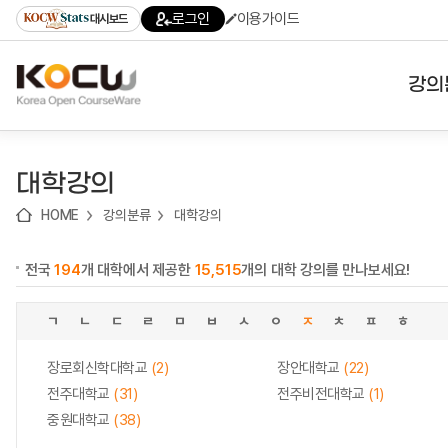
로
로
로
바
로그인
이용가이드
대시보드
가
가
가
로
기
기
기
가
(skip
기
to
강의
content)
대학
대학강의
기관
HOME
강의분류
대학강의
전공
전국
194
개 대학에서 제공한
15,515
개의 대학 강의를 만나보세요!
테마
ㄱ
ㄴ
ㄷ
ㄹ
ㅁ
ㅂ
ㅅ
ㅇ
ㅈ
ㅊ
ㅍ
ㅎ
장로회신학대학교
(2)
장안대학교
(22)
전주대학교
(31)
전주비전대학교
(1)
중원대학교
(38)