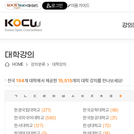
로
로
로
바
로그인
이용가이드
대시보드
가
가
가
로
기
기
기
가
(skip
기
to
강의
content)
대학
대학강의
기관
HOME
강의분류
대학강의
전공
전국
194
개 대학에서 제공한
15,515
개의 대학 강의를 만나보세요!
테마
ㄱ
ㄴ
ㄷ
ㄹ
ㅁ
ㅂ
ㅅ
ㅇ
ㅈ
ㅊ
ㅍ
ㅎ
한경국립대학교
(271)
한국공학대학교
(98)
한국외국어대학교
(560)
한국항공대학교
(21)
한서대학교
(127)
한성대학교
(72)
한양여자대학교
(5)
협성대학교
(18)