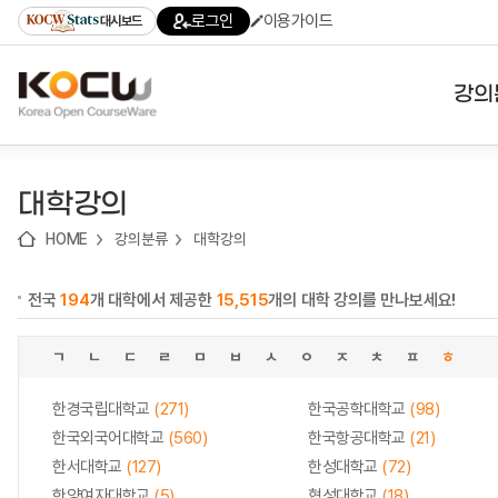
로
로
로
바
로그인
이용가이드
대시보드
가
가
가
로
기
기
기
가
(skip
기
to
강의
content)
대학
대학강의
기관
HOME
강의분류
대학강의
전공
전국
194
개 대학에서 제공한
15,515
개의 대학 강의를 만나보세요!
테마
ㄱ
ㄴ
ㄷ
ㄹ
ㅁ
ㅂ
ㅅ
ㅇ
ㅈ
ㅊ
ㅍ
ㅎ
한경국립대학교
(271)
한국공학대학교
(98)
한국외국어대학교
(560)
한국항공대학교
(21)
한서대학교
(127)
한성대학교
(72)
한양여자대학교
(5)
협성대학교
(18)