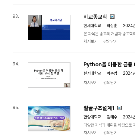
비교종교학
93.
한세대학교
최성훈
2024
본 과목은 종교의 개념과 종교학의
차시보기
강의담기
Python을 이용한 금융
94.
한서대학교
박준범
2024
차시보기
강의담기
철골구조설계1
95.
한양대학교
김태수
2024
다양한 지식과 계획을 바탕으로 자
차시보기
강의담기