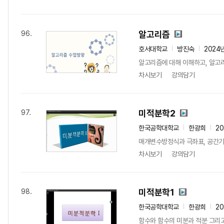
알고리즘
96.
호서대학교
방진숙
2024
알고리즘에 대해 이해하고, 알고
차시보기
강의담기
미적분학2
97.
한국공학대학교
한광희
20
매개변수방정식과 극좌표, 공간기하
차시보기
강의담기
미적분학1
98.
한국공학대학교
한광희
20
함수와 함수의 미분과 적분 그리고