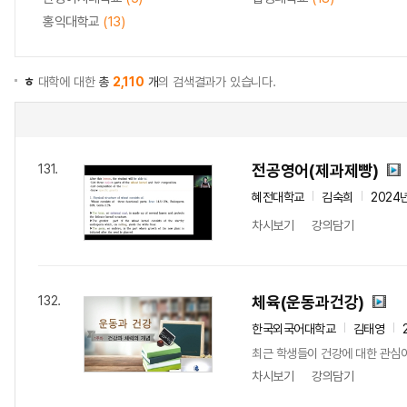
홍익대학교
(13)
ㅎ
대학에 대한
총
2,110
개
의 검색결과가 있습니다.
전공영어(제과제빵)
131.
혜전대학교
김숙희
2024
차시보기
강의담기
체육(운동과건강)
132.
한국외국어대학교
김태영
최근 학생들이 건강에 대한 관심이
차시보기
강의담기