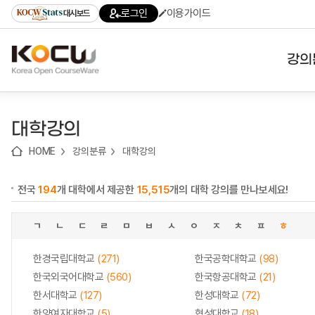
로
로
로
바
로그인
이용가이드
대시보드
가
가
가
로
기
기
기
가
(skip
기
to
강의
content)
대학
대학강의
기관
HOME
강의분류
대학강의
전공
전국
194
개 대학에서 제공한
15,515
개의 대학 강의를 만나보세요!
테마
ㄱ
ㄴ
ㄷ
ㄹ
ㅁ
ㅂ
ㅅ
ㅇ
ㅈ
ㅊ
ㅍ
ㅎ
한경국립대학교
(271)
한국공학대학교
(98)
한국외국어대학교
(560)
한국항공대학교
(21)
한서대학교
(127)
한성대학교
(72)
한양여자대학교
(5)
협성대학교
(18)