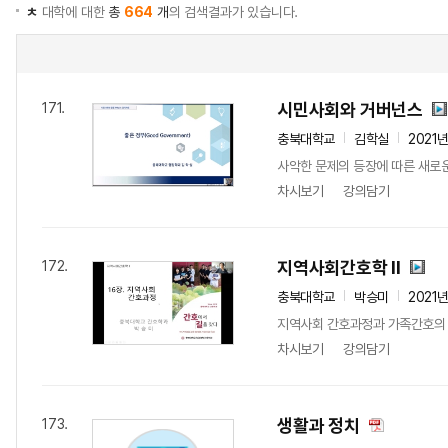
ㅊ
대학에 대한
총
664
개
의 검색결과가 있습니다.
시민사회와 거버넌스
171.
충북대학교
김학실
2021
사악한 문제의 등장에 따른 새로운
차시보기
강의담기
지역사회간호학 II
172.
충북대학교
박승미
2021
지역사회 간호과정과 가족간호의 개
차시보기
강의담기
생활과 정치
173.