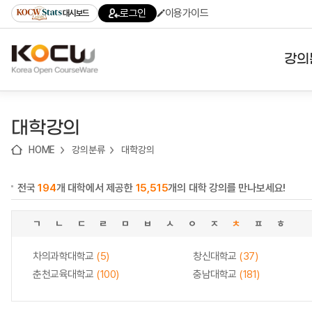
로
로
로
바
로그인
이용가이드
대시보드
가
가
가
로
기
기
기
가
(skip
기
to
강의
content)
대학
대학강의
기관
HOME
강의분류
대학강의
전공
전국
194
개 대학에서 제공한
15,515
개의 대학 강의를 만나보세요!
테마
ㄱ
ㄴ
ㄷ
ㄹ
ㅁ
ㅂ
ㅅ
ㅇ
ㅈ
ㅊ
ㅍ
ㅎ
차의과학대학교
(5)
창신대학교
(37)
춘천교육대학교
(100)
충남대학교
(181)