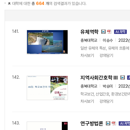
ㅊ
대학에 대한
총
664
개
의 검색결과가 있습니다.
유체역학
141.
충북대학교
이승수
2022
일반 유체의 특성, 유체의 흐름에
차시보기
강의담기
지역사회간호학 III
142.
충북대학교
박승미
2022
학교보건, 산업간호, 환경보건관
차시보기
강의담기
연구방법론
143.