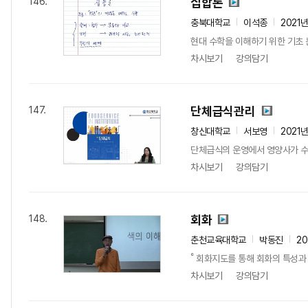
집합론
146.
충북대학교
이석종
2021
현대 수학을 이해하기 위한 기초 
차시보기
강의담기
단체급식관리
147.
창신대학교
서보영
2021
단체급식의 운영에서 영양사가 수행
차시보기
강의담기
회화
148.
춘천교육대학교
박동진
20
˚ 회화지도를 통해 회화의 특성과
차시보기
강의담기