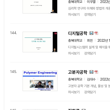
충북대학교
이우열
2022
심리학 연구의 이해와 방법의 개론.
차시보기
강의담기
디지털공학
144.
충북대학교
최민
2022년 
디지털시스템의 설계 및 해석을 위
차시보기
강의담기
고분자공학
145.
충북대학교
김대수
2022
고분자 공학 기본 개념, 물성 및 분
차시보기
강의담기