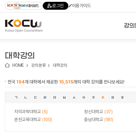
로
로
로
바
로그인
이용가이드
대시보드
가
가
가
로
기
기
기
가
(skip
기
to
강의
content)
대학
대학강의
기관
HOME
강의분류
대학강의
전공
전국
194
개 대학에서 제공한
15,515
개의 대학 강의를 만나보세요!
테마
ㄱ
ㄴ
ㄷ
ㄹ
ㅁ
ㅂ
ㅅ
ㅇ
ㅈ
ㅊ
ㅍ
ㅎ
차의과학대학교
(5)
창신대학교
(37)
춘천교육대학교
(100)
충남대학교
(181)