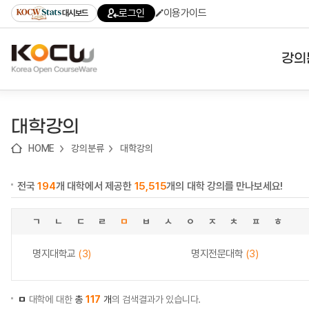
로
로
로
바
로그인
이용가이드
대시보드
가
가
가
로
기
기
기
가
(skip
기
to
강의
content)
대학
대학강의
기관
HOME
강의분류
대학강의
전공
전국
194
개 대학에서 제공한
15,515
개의 대학 강의를 만나보세요!
테마
ㄱ
ㄴ
ㄷ
ㄹ
ㅁ
ㅂ
ㅅ
ㅇ
ㅈ
ㅊ
ㅍ
ㅎ
명지대학교
(3)
명지전문대학
(3)
ㅁ
대학에 대한
총
117
개
의 검색결과가 있습니다.