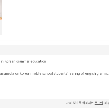
n Korean grammar education
대중매체를 활용한 영어 문법 교육이 중학교 학습자의 문법 학습 효과 및 정의적 측면에 미치는 영향 = (The) Effects of grammar instruction using massmedia on korean middle school students' leanin
강의 평가를 위해서는
로그인
해주