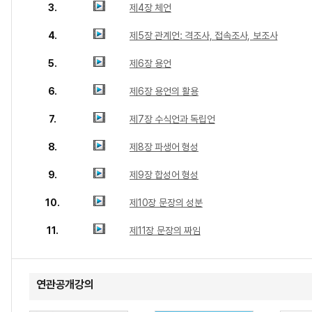
3.
제4장 체언
4.
제5장 관계언: 격조사, 접속조사, 보조사
5.
제6장 용언
6.
제6장 용언의 활용
7.
제7장 수식언과 독립언
8.
제8장 파생어 형성
9.
제9장 합성어 형성
10.
제10장 문장의 성분
11.
제11장 문장의 짜임
연관공개강의