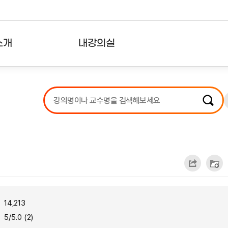
소개
내강의실
?
강의리스트
수강확인증강의
사용자의견
내강의클립
14,213
5/5.0 (2)