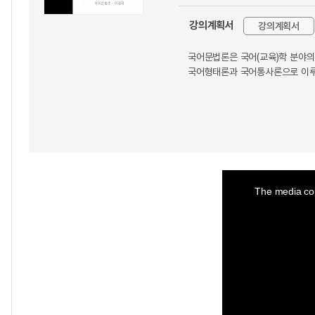
강의계획서
강의계획서
국어문법론은 국어(교육)학 분야의
국어형태론과 국어통사론으로 이루
This
is
a
The media cou
modal
window.