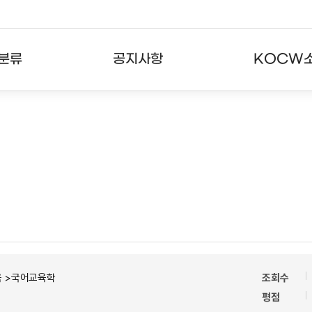
분류
공지사항
KOCW
강의
공지사항
KOCW란
강의
뉴스레터
활용안내
분야
주요통계현황
발자취
강의
서비스도움말
고객센터
육 >국어교육학
조회수
평점