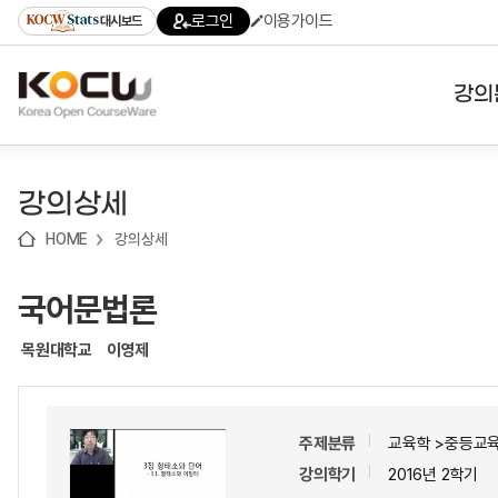
로
로
로
바
로그인
이용가이드
대시보드
가
가
가
로
기
기
기
가
(skip
기
to
강의
content)
대학
강의상세
기관
HOME
강의상세
전공
국어문법론
테마
목원대학교
이영제
주제분류
교육학 >중등교
강의학기
2016년 2학기