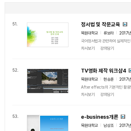
정서법 및 작문교육
51.
목원대학교
류보라
2017
국어정서법과 관련하여 실제적인 
차시보기
강의담기
TV영화 제작 워크샵4
52.
목원대학교
현승훈
2017
After effects의 기본적인
차시보기
강의담기
e-business개론
53.
목원대학교
남상조
2017