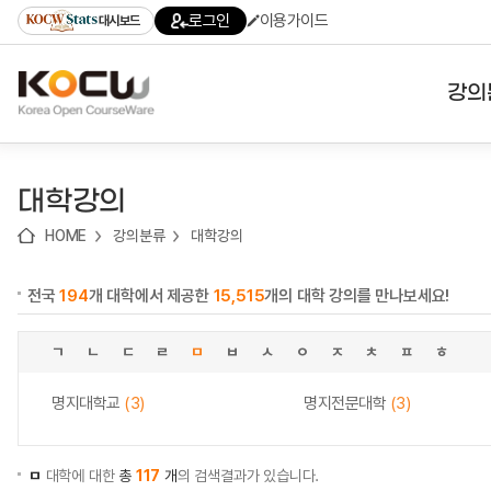
로
로
로
바
로그인
이용가이드
대시보드
가
가
가
로
기
기
기
가
(skip
기
to
강의
content)
대학
대학강의
기관
HOME
강의분류
대학강의
전공
전국
194
개 대학에서 제공한
15,515
개의 대학 강의를 만나보세요!
테마
ㄱ
ㄴ
ㄷ
ㄹ
ㅁ
ㅂ
ㅅ
ㅇ
ㅈ
ㅊ
ㅍ
ㅎ
명지대학교
(3)
명지전문대학
(3)
ㅁ
대학에 대한
총
117
개
의 검색결과가 있습니다.