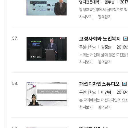
명지전문대학
권두승
201
평생교육현장에서 실제적으로 적용 
차시보기
강의담기
고령사회와 노인복지
57.
목원대학교
권중돈
2016
노화는 개인의 삶에 많은 도전을 
차시보기
강의담기
패션디자인스튜디오
58.
목원대학교
이건희
2016
본 교과에서는 패션디자인의 요소
차시보기
강의담기