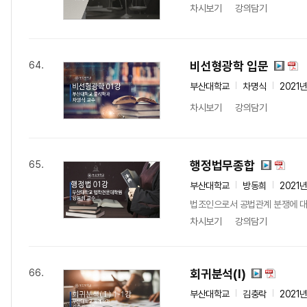
차시보기
강의담기
비선형광학 입문
64.
부산대학교
차명식
2021
차시보기
강의담기
행정법무종합
65.
부산대학교
방동희
2021
법조인으로서 공법관계 분쟁에 대
차시보기
강의담기
회귀분석(I)
66.
부산대학교
김충락
2021