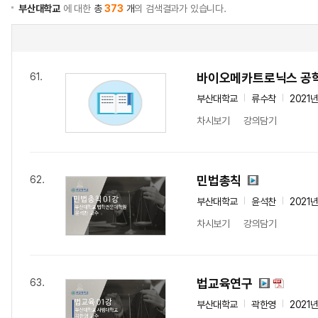
부산대학교
에 대한
총
373
개
의 검색결과가 있습니다.
바이오메카트로닉스 공
61.
부산대학교
류수착
2021
차시보기
강의담기
민법총칙
62.
부산대학교
윤석찬
2021
차시보기
강의담기
법교육연구
63.
부산대학교
곽한영
2021