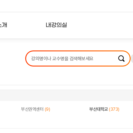
소개
내강의실
?
강의리스트
수강확인증강의
사용자의견
내강의클립
부산권역센터
(9)
부산대학교
(373)