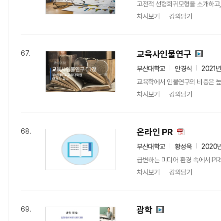
고전적 선형회귀모형을 소개하고,
차시보기
강의담기
교육사인물연구
67.
부산대학교
안경식
2021
교육학에서 인물연구의 비중은 높다
차시보기
강의담기
온라인 PR
68.
부산대학교
황성욱
2020
급변하는 미디어 환경 속에서 PR의
차시보기
강의담기
광학
69.