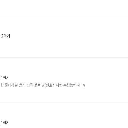
년 2학기
년 1학기
한 문제해결 방식 습득 및 배양(변호사시험 수험능력 제고)
년 1학기