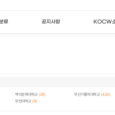
분류
공지사항
KOCW
강의
공지사항
KOCW란
강의
뉴스레터
활용안내
분야
주요통계현황
발자취
강의
서비스도움말
고객센터
백석문화대학교
(29)
부산가톨릭대학교
(424)
부천대학교
(9)