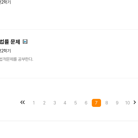
년2학기
법률 문제
년2학기
법적문제를 공부한다.
1
2
3
4
5
6
7
8
9
10