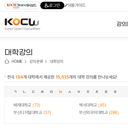
로
로
로
바
로그인
이용가이드
대시보드
가
가
가
로
기
기
기
가
(skip
기
to
강의
content)
대학
대학강의
기관
HOME
강의분류
대학강의
전공
전국
194
개 대학에서 제공한
15,515
개의 대학 강의를 만나보세요!
테마
ㄱ
ㄴ
ㄷ
ㄹ
ㅁ
ㅂ
ㅅ
ㅇ
ㅈ
ㅊ
ㅍ
ㅎ
배재대학교
(73)
백석대학교
(45)
부산디지털대학교
(37)
부산외국어대학교
(286)