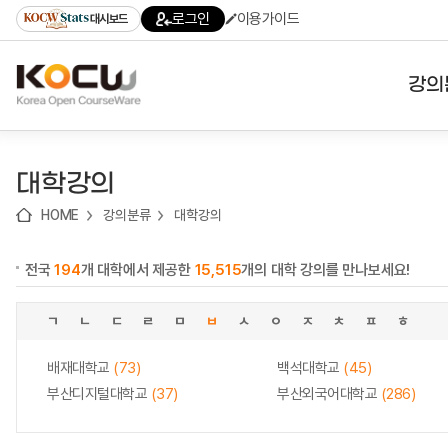
로
로
로
바
로그인
이용가이드
대시보드
가
가
가
로
기
기
기
가
(skip
기
to
강의
content)
대학
대학강의
기관
HOME
강의분류
대학강의
전공
전국
194
개 대학에서 제공한
15,515
개의 대학 강의를 만나보세요!
테마
ㄱ
ㄴ
ㄷ
ㄹ
ㅁ
ㅂ
ㅅ
ㅇ
ㅈ
ㅊ
ㅍ
ㅎ
배재대학교
(73)
백석대학교
(45)
부산디지털대학교
(37)
부산외국어대학교
(286)