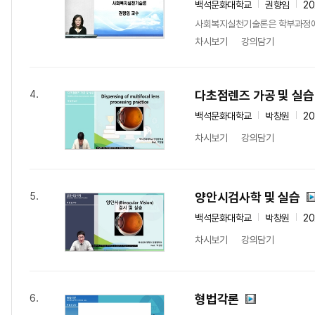
백석문화대학교
권향임
20
사회복지실천기술론은 학부과정에 
차시보기
강의담기
다초점렌즈 가공 및 실습
4.
백석문화대학교
박창원
20
차시보기
강의담기
양안시검사학 및 실습
5.
백석문화대학교
박창원
20
차시보기
강의담기
형법각론
6.