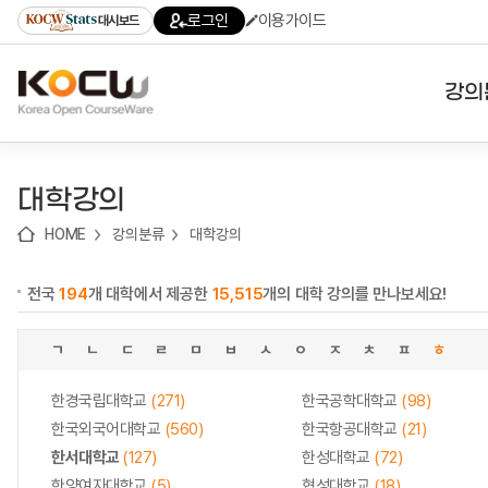
로
로
로
바
로그인
이용가이드
대시보드
가
가
가
로
기
기
기
가
(skip
기
to
강의
content)
대학
대학강의
기관
HOME
강의분류
대학강의
전공
전국
194
개 대학에서 제공한
15,515
개의 대학 강의를 만나보세요!
테마
ㄱ
ㄴ
ㄷ
ㄹ
ㅁ
ㅂ
ㅅ
ㅇ
ㅈ
ㅊ
ㅍ
ㅎ
한경국립대학교
(271)
한국공학대학교
(98)
한국외국어대학교
(560)
한국항공대학교
(21)
한서대학교
(127)
한성대학교
(72)
한양여자대학교
(5)
협성대학교
(18)